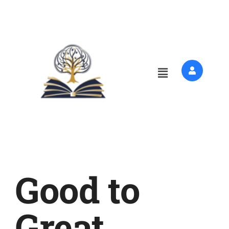
Good to
Great